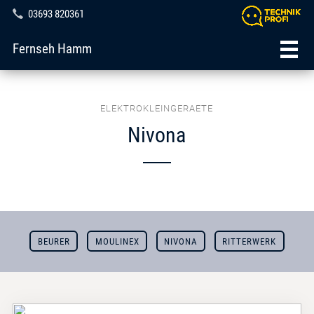
03693 820361
Fernseh Hamm
ELEKTROKLEINGERAETE
Nivona
BEURER
MOULINEX
NIVONA
RITTERWERK